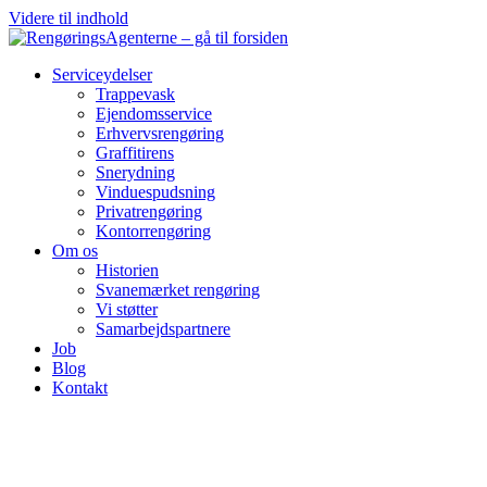
Videre til indhold
Serviceydelser
Trappevask
Ejendomsservice
Erhvervsrengøring
Graffitirens
Snerydning
Vinduespudsning
Privatrengøring
Kontorrengøring
Om os
Historien
Svanemærket rengøring
Vi støtter
Samarbejdspartnere
Job
Blog
Kontakt