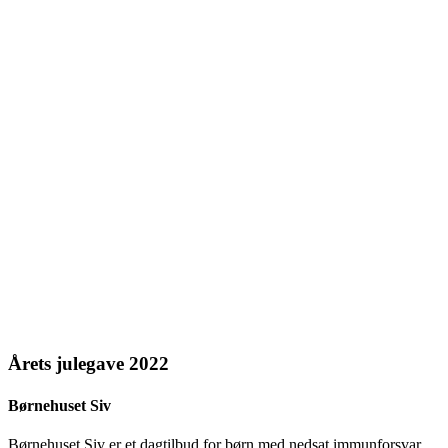
Årets julegave 2022
Børnehuset Siv
Børnehuset Siv er et dagtilbud for børn med nedsat immunforsvar.