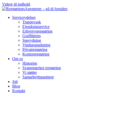
Videre til indhold
Serviceydelser
Trappevask
Ejendomsservice
Erhvervsrengøring
Graffitirens
Snerydning
Vinduespudsning
Privatrengøring
Kontorrengøring
Om os
Historien
Svanemærket rengøring
Vi støtter
Samarbejdspartnere
Job
Blog
Kontakt