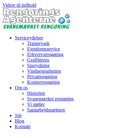
Videre til indhold
Serviceydelser
Trappevask
Ejendomsservice
Erhvervsrengøring
Graffitirens
Snerydning
Vinduespudsning
Privatrengøring
Kontorrengøring
Om os
Historien
Svanemærket rengøring
Vi støtter
Samarbejdspartnere
Job
Blog
Kontakt