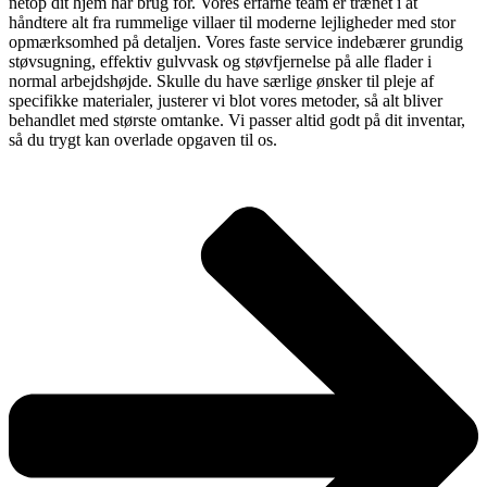
netop dit hjem har brug for. Vores erfarne team er trænet i at
håndtere alt fra rummelige villaer til moderne lejligheder med stor
opmærksomhed på detaljen. Vores faste service indebærer grundig
støvsugning, effektiv gulvvask og støvfjernelse på alle flader i
normal arbejdshøjde. Skulle du have særlige ønsker til pleje af
specifikke materialer, justerer vi blot vores metoder, så alt bliver
behandlet med største omtanke. Vi passer altid godt på dit inventar,
så du trygt kan overlade opgaven til os.