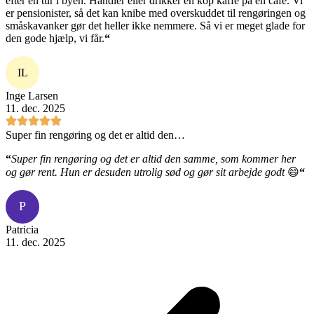
efter en tur i byen. Handler eller drikker en kop kaffe på en café. Vi
er pensionister, så det kan knibe med overskuddet til rengøringen og
småskavanker gør det heller ikke nemmere. Så vi er meget glade for
den gode hjælp, vi får.
“
IL
Inge Larsen
11. dec. 2025
Super fin rengøring og det er altid den…
“
Super fin rengøring og det er altid den samme, som kommer her
og gør rent. Hun er desuden utrolig sød og gør sit arbejde godt
😄
“
P
Patricia
11. dec. 2025