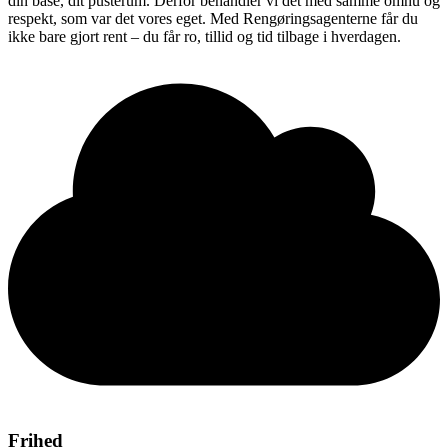
din base, dit pusterum. Derfor behandler vi det med samme omhu og
respekt, som var det vores eget. Med Rengøringsagenterne får du
ikke bare gjort rent – du får ro, tillid og tid tilbage i hverdagen.
Frihed