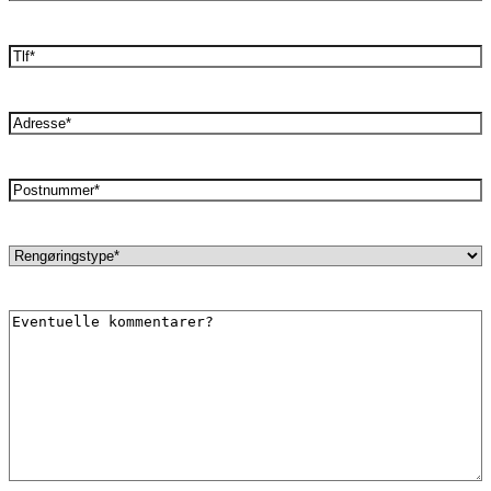
mail
(Påkrævet)
Phone
(Påkrævet)
Adresse
(Påkrævet)
Postnummer
(Påkrævet)
Interval
(Påkrævet)
Eventuelle
kommentarer