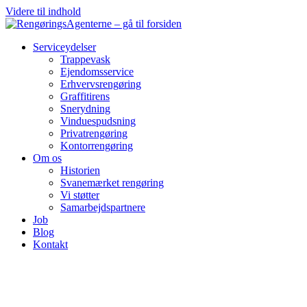
Videre til indhold
Serviceydelser
Trappevask
Ejendomsservice
Erhvervsrengøring
Graffitirens
Snerydning
Vinduespudsning
Privatrengøring
Kontorrengøring
Om os
Historien
Svanemærket rengøring
Vi støtter
Samarbejdspartnere
Job
Blog
Kontakt