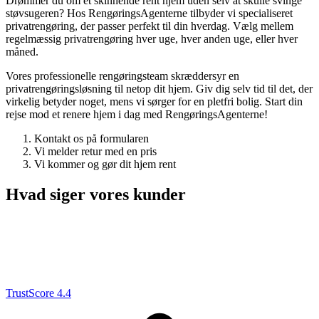
Drømmer du om et skinnende rent hjem uden selv at skulle svinge
støvsugeren? Hos RengøringsAgenterne tilbyder vi specialiseret
privatrengøring, der passer perfekt til din hverdag. Vælg mellem
regelmæssig privatrengøring hver uge, hver anden uge, eller hver
måned.
Vores professionelle rengøringsteam skræddersyr en
privatrengøringsløsning til netop dit hjem. Giv dig selv tid til det, der
virkelig betyder noget, mens vi sørger for en pletfri bolig. Start din
rejse mod et renere hjem i dag med RengøringsAgenterne!
Kontakt os på formularen
Vi melder retur med en pris
Vi kommer og gør dit hjem rent
Hvad siger vores kunder
TrustScore 4.4