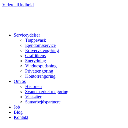
Videre til indhold
Serviceydelser
Trappevask
Ejendomsservice
Erhvervsrengøring
Graffitirens
Snerydning
Vinduespudsning
Privatrengøring
Kontorrengøring
Om os
Historien
Svanemærket rengøring
Vi støtter
Samarbejdspartnere
Job
Blog
Kontakt