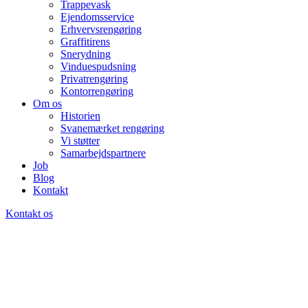
Trappevask
Ejendomsservice
Erhvervsrengøring
Graffitirens
Snerydning
Vinduespudsning
Privatrengøring
Kontorrengøring
Om os
Historien
Svanemærket rengøring
Vi støtter
Samarbejdspartnere
Job
Blog
Kontakt
Kontakt os