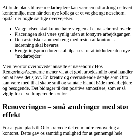
At finde plads til nye medarbejdere kan være en udfordring i ethvert
kontormiljø, men når den nye kollega er et væghængt næsehorn,
opstår der nogle særlige overvejelser:
Vægpladsen skal kunne bære vægten af et næsehornshovede
Placeringen skal være synlig uden at forstyrre arbejdsgangen
Den æstetiske sammenhæng med resten af kontorets
indretning skal bevares
Rengøringsprocedurer skal tilpasses for at inkludere den nye
“medarbejder”
Men hvorfor overhovedet ansætte et næsehorn? Hos
RengøringsAgenterne mener vi, at et godt arbejdsmiljø også handler
om at have det sjovt. En kreativ og overraskende detalje som Otto
kan være med til at skabe smil og samtale blandt både medarbejdere
og besøgende. Det bidrager til den positive atmosfære, som er så
vigtig for et velfungerende kontor.
Renoveringen – små ændringer med stor
effekt
For at gøre plads til Otto krævede det en mindre renovering af
kontoret. Dette gav os samtidig mulighed for at gennemgå hele