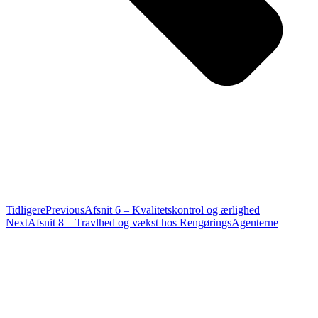
Tidligere
Previous
Afsnit 6 – Kvalitetskontrol og ærlighed
Next
Afsnit 8 – Travlhed og vækst hos RengøringsAgenterne