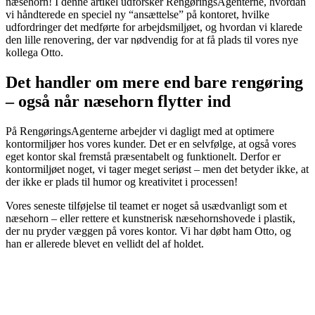
næsehorn! I denne artikel udforsker RengøringsAgenterne, hvordan
vi håndterede en speciel ny “ansættelse” på kontoret, hvilke
udfordringer det medførte for arbejdsmiljøet, og hvordan vi klarede
den lille renovering, der var nødvendig for at få plads til vores nye
kollega Otto.
Det handler om mere end bare rengøring
– også når næsehorn flytter ind
På RengøringsAgenterne arbejder vi dagligt med at optimere
kontormiljøer hos vores kunder. Det er en selvfølge, at også vores
eget kontor skal fremstå præsentabelt og funktionelt. Derfor er
kontormiljøet noget, vi tager meget seriøst – men det betyder ikke, at
der ikke er plads til humor og kreativitet i processen!
Vores seneste tilføjelse til teamet er noget så usædvanligt som et
næsehorn – eller rettere et kunstnerisk næsehornshovede i plastik,
der nu pryder væggen på vores kontor. Vi har døbt ham Otto, og
han er allerede blevet en vellidt del af holdet.