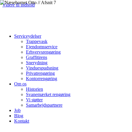
Videre til indhold
Serviceydelser
Trappevask
Ejendomsservice
Erhvervsrengøring
Graffitirens
Snerydning
Vinduespudsning
Privatrengøring
Kontorrengøring
Om os
Historien
Svanemærket rengøring
Vi støtter
Samarbejdspartnere
Job
Blog
Kontakt