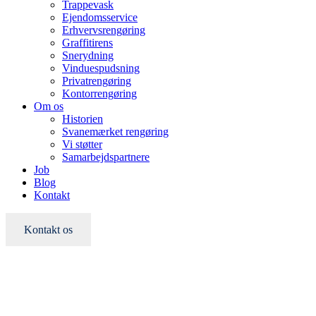
Trappevask
Ejendomsservice
Erhvervsrengøring
Graffitirens
Snerydning
Vinduespudsning
Privatrengøring
Kontorrengøring
Om os
Historien
Svanemærket rengøring
Vi støtter
Samarbejdspartnere
Job
Blog
Kontakt
Kontakt os