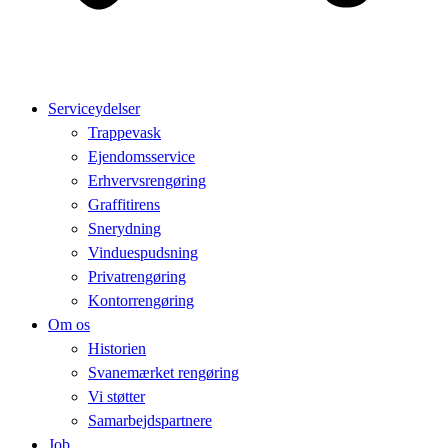
Serviceydelser
Trappevask
Ejendomsservice
Erhvervsrengøring
Graffitirens
Snerydning
Vinduespudsning
Privatrengøring
Kontorrengøring
Om os
Historien
Svanemærket rengøring
Vi støtter
Samarbejdspartnere
Job