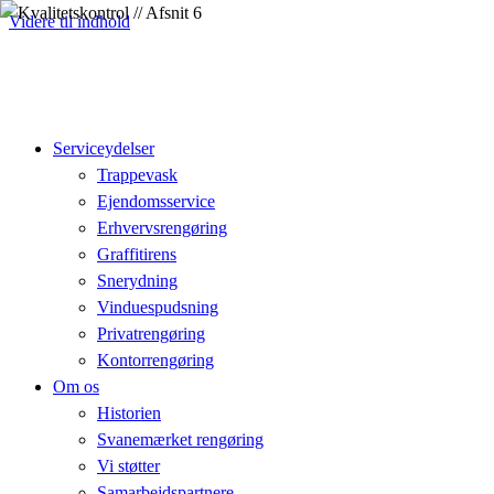
Videre til indhold
Serviceydelser
Trappevask
Ejendomsservice
Erhvervsrengøring
Graffitirens
Snerydning
Vinduespudsning
Privatrengøring
Kontorrengøring
Om os
Historien
Svanemærket rengøring
Vi støtter
Samarbejdspartnere