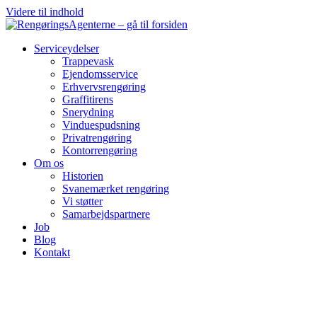
Videre til indhold
Serviceydelser
Trappevask
Ejendomsservice
Erhvervsrengøring
Graffitirens
Snerydning
Vinduespudsning
Privatrengøring
Kontorrengøring
Om os
Historien
Svanemærket rengøring
Vi støtter
Samarbejdspartnere
Job
Blog
Kontakt