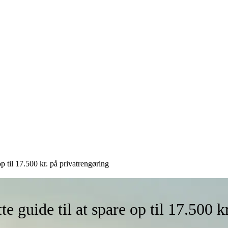
p til 17.500 kr. på privatrengøring
 guide til at spare op til 17.500 k