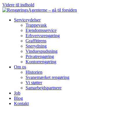
Videre til indhold
Serviceydelser
Trappevask
Ejendomsservice
Erhvervsrengøring
Graffitirens
Snerydning
Vinduespudsning
Privatrengøring
Kontorrengøring
Om os
Historien
Svanemærket rengøring
Vi støtter
Samarbejdspartnere
Job
Blog
Kontakt