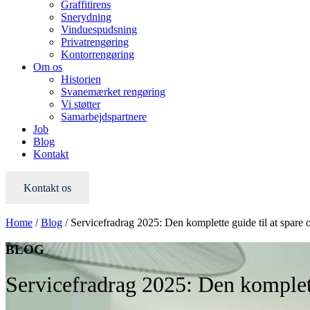
Graffitirens
Snerydning
Vinduespudsning
Privatrengøring
Kontorrengøring
Om os
Historien
Svanemærket rengøring
Vi støtter
Samarbejdspartnere
Job
Blog
Kontakt
Kontakt os
Home
/
Blog
/
Servicefradrag 2025: Den komplette guide til at spare o
BLOG
Servicefradrag 2025: Den komplette