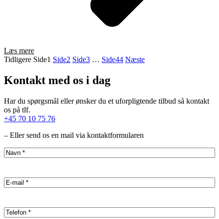
Læs mere
Tidligere
Side
1
Side
2
Side
3
…
Side
44
Næste
Kontakt med os i dag
Har du spørgsmål eller ønsker du et uforpligtende tilbud så kontakt
os på tlf.
+45 70 10 75 76
– Eller send os en mail via kontaktformularen
Name
(Påkrævet)
Email
(Påkrævet)
Phone
(Påkrævet)