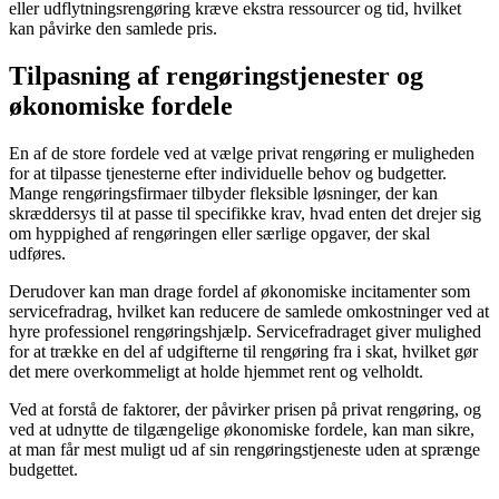
eller udflytningsrengøring kræve ekstra ressourcer og tid, hvilket
kan påvirke den samlede pris.
Tilpasning af rengøringstjenester og
økonomiske fordele
En af de store fordele ved at vælge privat rengøring er muligheden
for at tilpasse tjenesterne efter individuelle behov og budgetter.
Mange rengøringsfirmaer tilbyder fleksible løsninger, der kan
skræddersys til at passe til specifikke krav, hvad enten det drejer sig
om hyppighed af rengøringen eller særlige opgaver, der skal
udføres.
Derudover kan man drage fordel af økonomiske incitamenter som
servicefradrag, hvilket kan reducere de samlede omkostninger ved at
hyre professionel rengøringshjælp. Servicefradraget giver mulighed
for at trække en del af udgifterne til rengøring fra i skat, hvilket gør
det mere overkommeligt at holde hjemmet rent og velholdt.
Ved at forstå de faktorer, der påvirker prisen på privat rengøring, og
ved at udnytte de tilgængelige økonomiske fordele, kan man sikre,
at man får mest muligt ud af sin rengøringstjeneste uden at sprænge
budgettet.