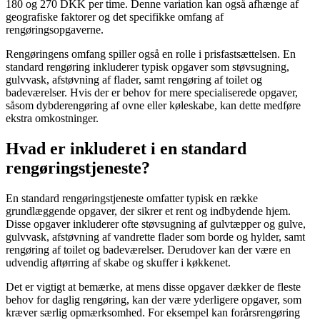
180 og 270 DKK per time. Denne variation kan også afhænge af
geografiske faktorer og det specifikke omfang af
rengøringsopgaverne.
Rengøringens omfang spiller også en rolle i prisfastsættelsen. En
standard rengøring inkluderer typisk opgaver som støvsugning,
gulvvask, afstøvning af flader, samt rengøring af toilet og
badeværelser. Hvis der er behov for mere specialiserede opgaver,
såsom dybderengøring af ovne eller køleskabe, kan dette medføre
ekstra omkostninger.
Hvad er inkluderet i en standard
rengøringstjeneste?
En standard rengøringstjeneste omfatter typisk en række
grundlæggende opgaver, der sikrer et rent og indbydende hjem.
Disse opgaver inkluderer ofte støvsugning af gulvtæpper og gulve,
gulvvask, afstøvning af vandrette flader som borde og hylder, samt
rengøring af toilet og badeværelser. Derudover kan der være en
udvendig aftørring af skabe og skuffer i køkkenet.
Det er vigtigt at bemærke, at mens disse opgaver dækker de fleste
behov for daglig rengøring, kan der være yderligere opgaver, som
kræver særlig opmærksomhed. For eksempel kan forårsrengøring