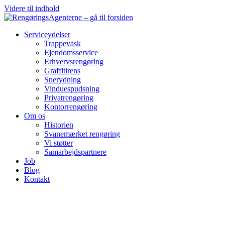
Videre til indhold
Serviceydelser
Trappevask
Ejendomsservice
Erhvervsrengøring
Graffitirens
Snerydning
Vinduespudsning
Privatrengøring
Kontorrengøring
Om os
Historien
Svanemærket rengøring
Vi støtter
Samarbejdspartnere
Job
Blog
Kontakt