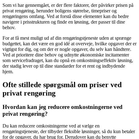
Som vi har gennemgået, er der flere faktorer, der påvirker prisen på
privat rengøring, herunder boligens størrelse, timepriser og
rengøringens omfang. Ved at forstå disse elementer kan du bedre
navigere i prisstrukturen og finde en løsning, der passer til dine
behov.
For at få mest muligt ud af din rengøringstjeneste uden at sprænge
budgettet, kan det være en god idé at overveje, hvilke opgaver der er
vigtigst for dig, og om der er nogle opgaver, du selv kan håndtere.
Ved at prioritere dine behov og udnytte økonomiske incitamenter
som servicefradraget, kan du opnå en omkostningseffektiv løsning,
der stadig lever op til dine standarder for et rent og indbydende
hjem.
Ofte stillede spørgsmål om priser ved
privat rengøring
Hvordan kan jeg reducere omkostningerne ved
privat rengøring?
Du kan reducere omkostningerne ved at vælge en
rengøringstjeneste, der tilbyder fleksible løsninger, så du kun betaler
for de opgaver, du har brug for. Derudover kan du benytte