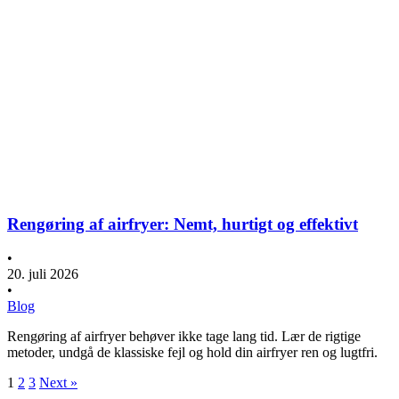
Rengøring af airfryer: Nemt, hurtigt og effektivt
•
20. juli 2026
•
Blog
Rengøring af airfryer behøver ikke tage lang tid. Lær de rigtige
metoder, undgå de klassiske fejl og hold din airfryer ren og lugtfri.
1
2
3
Next »