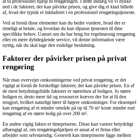
at få professionel hjælp til rengøringen. I dette indlæg vil vi dykke
ned i de faktorer, der kan påvirke prisen, og give dig et klart billede
af, hvad der typisk er inkluderet i en professionel rengøringstjeneste.
Ved at forstå disse elementer kan du bedre vurdere, hvad der er
rimeligt at betale, og hvordan du kan tilpasse tjenesten til dine
specifikke behov. Uanset om du har brug for regelmæssig rengøring
eller en mere dybdegående service, vil denne information være
nyttig, når du skal tage den endelige beslutning.
Faktorer der påvirker prisen på privat
rengøring
Når man overvejer omkostningerne ved privat rengøring, er det
vigtigt at forstå de forskellige faktorer, der kan påvirke prisen. En af
de mest betydningsfulde faktorer er størrelsen af boligen. Jo større
boligen er, desto mere tid og ressourcer kræves der for at få den
rengjort, hvilket naturligt fører til højere omkostninger. For eksempel
kan rengøring af et mindre område på op til 70 m² koste mindre end
rengøring af en større bolig på over 200 m².
En anden vigtig faktor er timepriserne. Disse kan variere betydeligt
afhængigt af, om rengøringshjælpen er ansat af et firma eller
arbejder som selvstændig. Generelt kan timepriserne ligge mellem