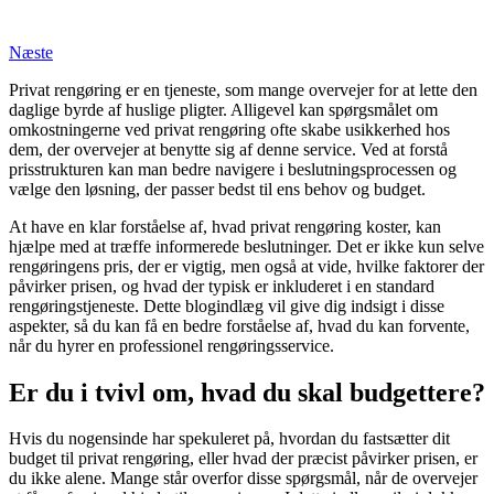
Næste
Privat rengøring er en tjeneste, som mange overvejer for at lette den
daglige byrde af huslige pligter. Alligevel kan spørgsmålet om
omkostningerne ved privat rengøring ofte skabe usikkerhed hos
dem, der overvejer at benytte sig af denne service. Ved at forstå
prisstrukturen kan man bedre navigere i beslutningsprocessen og
vælge den løsning, der passer bedst til ens behov og budget.
At have en klar forståelse af, hvad privat rengøring koster, kan
hjælpe med at træffe informerede beslutninger. Det er ikke kun selve
rengøringens pris, der er vigtig, men også at vide, hvilke faktorer der
påvirker prisen, og hvad der typisk er inkluderet i en standard
rengøringstjeneste. Dette blogindlæg vil give dig indsigt i disse
aspekter, så du kan få en bedre forståelse af, hvad du kan forvente,
når du hyrer en professionel rengøringsservice.
Er du i tvivl om, hvad du skal budgettere?
Hvis du nogensinde har spekuleret på, hvordan du fastsætter dit
budget til privat rengøring, eller hvad der præcist påvirker prisen, er
du ikke alene. Mange står overfor disse spørgsmål, når de overvejer