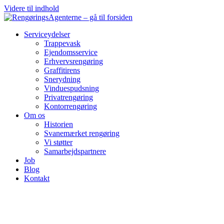
Videre til indhold
Serviceydelser
Trappevask
Ejendomsservice
Erhvervsrengøring
Graffitirens
Snerydning
Vinduespudsning
Privatrengøring
Kontorrengøring
Om os
Historien
Svanemærket rengøring
Vi støtter
Samarbejdspartnere
Job
Blog
Kontakt