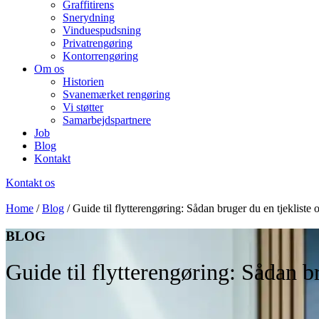
Graffitirens
Snerydning
Vinduespudsning
Privatrengøring
Kontorrengøring
Om os
Historien
Svanemærket rengøring
Vi støtter
Samarbejdspartnere
Job
Blog
Kontakt
Kontakt os
Home
/
Blog
/
Guide til flytterengøring: Sådan bruger du en tjekliste 
BLOG
Guide til flytterengøring: Sådan br