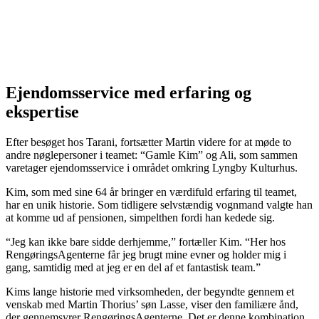
Ejendomsservice med erfaring og
ekspertise
Efter besøget hos Tarani, fortsætter Martin videre for at møde to
andre nøglepersoner i teamet: “Gamle Kim” og Ali, som sammen
varetager ejendomsservice i området omkring Lyngby Kulturhus.
Kim, som med sine 64 år bringer en værdifuld erfaring til teamet,
har en unik historie. Som tidligere selvstændig vognmand valgte han
at komme ud af pensionen, simpelthen fordi han kedede sig.
“Jeg kan ikke bare sidde derhjemme,” fortæller Kim. “Her hos
RengøringsAgenterne får jeg brugt mine evner og holder mig i
gang, samtidig med at jeg er en del af et fantastisk team.”
Kims lange historie med virksomheden, der begyndte gennem et
venskab med Martin Thorius’ søn Lasse, viser den familiære ånd,
der gennemsyrer RengøringsAgenterne. Det er denne kombination