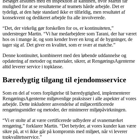
Besøget afsluttes med en inspektion af kantinen, hvor Martin får
mulighed for at se resultaterne af teamets hårde arbejde. Det er
tydeligt, at den høje standard ikke er tilfældig, men resultatet af
konsekvent og dedikeret arbejde fra alle involverede.
“Det, der virkelig gør forskellen for os, er kontinuiteten,”
understreger Martin. “Vi har medarbejdere som Tarani, der har været
hos os i mange år, og som kender hver en krog af de bygninger, de
tager sig af. Det giver en kvalitet, som er svær at matche.”
Denne kontinuitet, kombineret med den løbende uddannelse og
opdatering af metoder og materialer, sikrer, at RengøringsAgenterne
altid leverer service i topklasse.
Bæredygtig tilgang til ejendomsservice
Som en del af vores forpligtelse til bæredygtighed, implementerer
RengøringsAgenterne miljøvenlige praksisser i alle aspekter af vores
arbejde. Dette inkluderer anvendelse af miljøcertificerede
rengøringsmidler og metoder, der minimerer miljøpåvirkningen.
“Vi er stolte af at være certificerede udbydere af svanemærket
rengøring,” forklarer Martin. “Det betyder, at vores kunder kan være
sikre på, at vi ikke går på kompromis med miljøet, når vi leverer
topkvalitetsservice.”