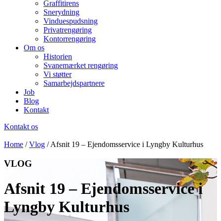
Graffitirens
Snerydning
Vinduespudsning
Privatrengøring
Kontorrengøring
Om os
Historien
Svanemærket rengøring
Vi støtter
Samarbejdspartnere
Job
Blog
Kontakt
Kontakt os
Home
/
Vlog
/
Afsnit 19 – Ejendomsservice i Lyngby Kulturhus
VLOG
Afsnit 19 – Ejendomsservice i
Lyngby Kulturhus