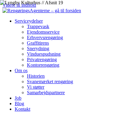
Videre til indhold
Serviceydelser
Trappevask
Ejendomsservice
Erhvervsrengøring
Graffitirens
Snerydning
Vinduespudsning
Privatrengøring
Kontorrengøring
Om os
Historien
Svanemærket rengøring
Vi støtter
Samarbejdspartnere
Job
Blog
Kontakt