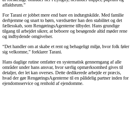
affaldsrum.”
For Tarani er jobbet mere end bare en indtægtskilde. Med familie
derhjemme og snart to børn, værdsætter han den stabilitet og det
fællesskab, som RengøringsAgenterne tilbyder. Hans grundige
tilgang til arbejdet sikrer, at beboere og besøgende altid møder rene
og indbydende omgivelser.
“Det handler om at skabe et rent og behageligt miljø, hvor folk føler
sig velkomne,” forklarer Tarani.
Hans daglige rutine omfatter en systematisk gennemgang af alle
områder under hans ansvar, hvor særlig opmærksomhed gives til
detaljer, der let kan overses. Dette dedikerede arbejde er præcis,
hvad der gør RengøringsAgenterne til en pålidelig partner inden for
ejendomsservice og renhold af ejendomme.