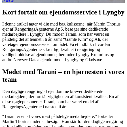
Næste
Kort fortalt om ejendomsservice i Lyngby
I denne artikel tager vi dig med bag kulisserne, når Martin Thorius,
ejer af RengøringsAgenterne ApS, besøger sine dedikerede
medarbejdere i Lyngby. Du møder Tarani, som har været en
pålidelig del af teamet i ti år, samt “Gamle Kim” og Ali, der
varetager ejendomsservice i området. Få et indblik i hvordan
RengøringsAgenterne sikrer høj kvalitet i rengøring og
vedligeholdelse af ejendomme, herunder Lyngby Kulturhus og
andre Newsec Datea ejendomme i Lyngby og Gladsaxe.
Mødet med Tarani – en hjørnesten i vores
team
Den daglige rengøring af ejendomme kræver dedikerede
medarbejdere, der forstår vigtigheden af konsistent kvalitet. En af
disse nøglepersoner er Tarani, som har været en del af
RengøringsAgenterne i næsten ti år.
“Tarani er en af vores mest pålidelige medarbejdere,” fortæller
Martin Thorius under sit besøg. “Han står for den daglige rengøring
af forskellige områder her i Lyngby, herunder trapper, paprum og