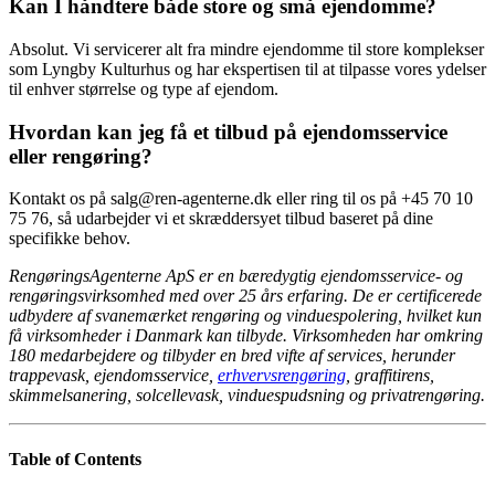
Kan I håndtere både store og små ejendomme?
Absolut. Vi servicerer alt fra mindre ejendomme til store komplekser
som Lyngby Kulturhus og har ekspertisen til at tilpasse vores ydelser
til enhver størrelse og type af ejendom.
Hvordan kan jeg få et tilbud på ejendomsservice
eller rengøring?
Kontakt os på salg@ren-agenterne.dk eller ring til os på +45 70 10
75 76, så udarbejder vi et skræddersyet tilbud baseret på dine
specifikke behov.
RengøringsAgenterne ApS er en bæredygtig ejendomsservice- og
rengøringsvirksomhed med over 25 års erfaring. De er certificerede
udbydere af svanemærket rengøring og vinduespolering, hvilket kun
få virksomheder i Danmark kan tilbyde. Virksomheden har omkring
180 medarbejdere og tilbyder en bred vifte af services, herunder
trappevask, ejendomsservice,
erhvervsrengøring
, graffitirens,
skimmelsanering, solcellevask, vinduespudsning og privatrengøring.
Table of Contents