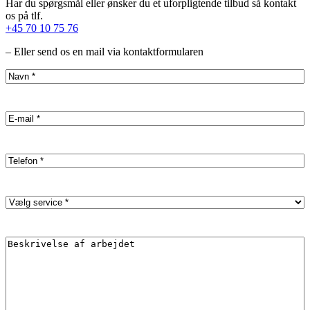
Har du spørgsmål eller ønsker du et uforpligtende tilbud så kontakt
os på tlf.
+45 70 10 75 76
– Eller send os en mail via kontaktformularen
Name
(Påkrævet)
Email
(Påkrævet)
Phone
(Påkrævet)
Service
(Påkrævet)
Description
(Påkrævet)