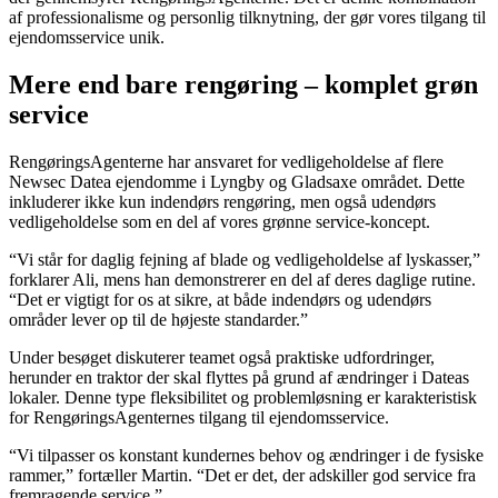
af professionalisme og personlig tilknytning, der gør vores tilgang til
ejendomsservice unik.
Mere end bare rengøring – komplet grøn
service
RengøringsAgenterne har ansvaret for vedligeholdelse af flere
Newsec Datea ejendomme i Lyngby og Gladsaxe området. Dette
inkluderer ikke kun indendørs rengøring, men også udendørs
vedligeholdelse som en del af vores grønne service-koncept.
“Vi står for daglig fejning af blade og vedligeholdelse af lyskasser,”
forklarer Ali, mens han demonstrerer en del af deres daglige rutine.
“Det er vigtigt for os at sikre, at både indendørs og udendørs
områder lever op til de højeste standarder.”
Under besøget diskuterer teamet også praktiske udfordringer,
herunder en traktor der skal flyttes på grund af ændringer i Dateas
lokaler. Denne type fleksibilitet og problemløsning er karakteristisk
for RengøringsAgenternes tilgang til ejendomsservice.
“Vi tilpasser os konstant kundernes behov og ændringer i de fysiske
rammer,” fortæller Martin. “Det er det, der adskiller god service fra
fremragende service.”