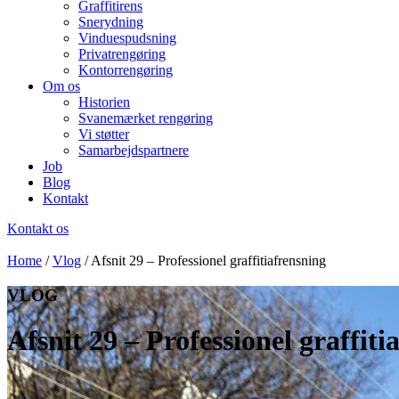
Graffitirens
Snerydning
Vinduespudsning
Privatrengøring
Kontorrengøring
Om os
Historien
Svanemærket rengøring
Vi støtter
Samarbejdspartnere
Job
Blog
Kontakt
Kontakt os
Home
/
Vlog
/
Afsnit 29 – Professionel graffitiafrensning
VLOG
Afsnit 29 – Professionel graffiti