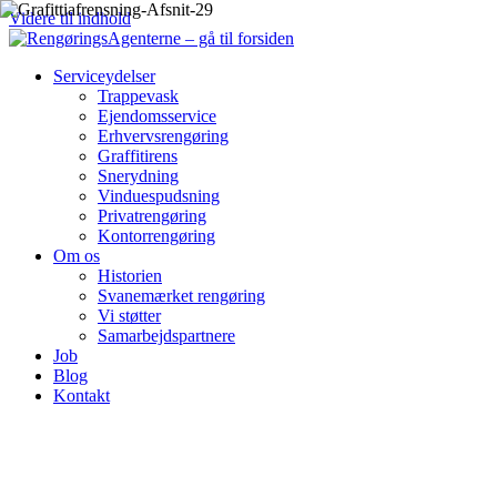
Videre til indhold
Serviceydelser
Trappevask
Ejendomsservice
Erhvervsrengøring
Graffitirens
Snerydning
Vinduespudsning
Privatrengøring
Kontorrengøring
Om os
Historien
Svanemærket rengøring
Vi støtter
Samarbejdspartnere
Job
Blog
Kontakt