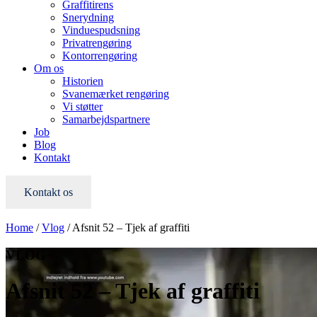
Graffitirens
Snerydning
Vinduespudsning
Privatrengøring
Kontorrengøring
Om os
Historien
Svanemærket rengøring
Vi støtter
Samarbejdspartnere
Job
Blog
Kontakt
Kontakt os
Home
/
Vlog
/
Afsnit 52 – Tjek af graffiti
VLOG
Afsnit 52 – Tjek af graffiti