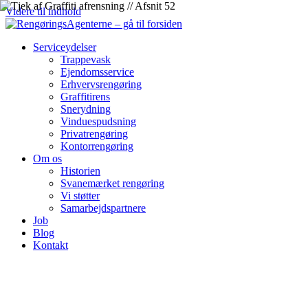
Videre til indhold
Serviceydelser
Trappevask
Ejendomsservice
Erhvervsrengøring
Graffitirens
Snerydning
Vinduespudsning
Privatrengøring
Kontorrengøring
Om os
Historien
Svanemærket rengøring
Vi støtter
Samarbejdspartnere
Job
Blog
Kontakt