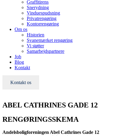
Graffitirens
Snerydning
Vinduespudsning
Privatrengøring
Kontorrengøring
Om os
Historien
Svanemærket rengøring
Vi støtter
Samarbejdspartnere
Job
Blog
Kontakt
Kontakt os
ABEL CATHRINES GADE 12
RENGØRINGSSKEMA
Andelsboligforeningen Abel Cathrines Gade 12