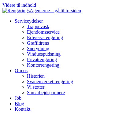
Videre til indhold
Serviceydelser
Trappevask
Ejendomsservice
Erhvervsrengøring
Graffitirens
Snerydning
Vinduespudsning
Privatrengøring
Kontorrengøring
Om os
Historien
Svanemærket rengøring
Vi støtter
Samarbejdspartnere
Job
Blog
Kontakt