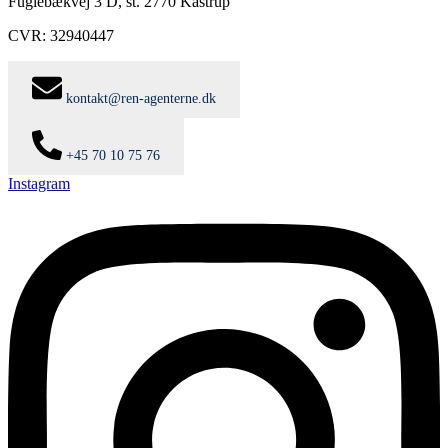
Fuglebækvej 3 D, st. 2770 Kastrup
CVR: 32940447
kontakt@ren-agenterne.dk
+45 70 10 75 76
Instagram