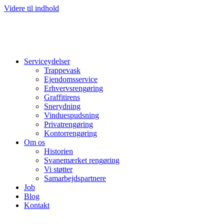
Videre til indhold
Serviceydelser
Trappevask
Ejendomsservice
Erhvervsrengøring
Graffitirens
Snerydning
Vinduespudsning
Privatrengøring
Kontorrengøring
Om os
Historien
Svanemærket rengøring
Vi støtter
Samarbejdspartnere
Job
Blog
Kontakt