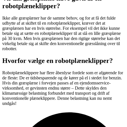
robotplæneklipper?
Ikke alle græsplæner har de samme behov, og for at få det fulde
udbytte af at skiftet til en robotplæneklipper, kræver det at
græsplænen har en hvis størrelse. For eksempel vil det ikke kunne
betale sig at sætte en robotplæneklipper til at slå en lille græsplæne
på 30 kvm. Men hvis græsplænen har den rigtige størrelse kan det
virkelig betale sig at skifte den konventionelle græsslåning over til
robotter.
Hvorfor vælge en robotplæneklipper?
Robotplæneklippere har flere åbenlyse fordele som er afgørende for
de fleste: De er tidsbesparende og de kører på el i stedet for benzin.
Hvis din græsplæne i forvejen passes af en ejendomsservice-
virksomhed, er gevinsten endnu større – Dette skyldes den
klimamæssige belastning forbundet med transport og drift af
konventionelle plæneklippere. Denne belastning kan nu nemt
undgås!