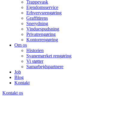
Trappevask
Ejendomsservice
Erhvervsrengøring
Graffitirens
Snerydning
Vinduespudsning
Privatrengøring
Kontorrengøring
Om os
Historien
Svanemærket rengøring
Vi støtter
Samarbejdspartnere
Job
Blog
Kontakt
Kontakt os