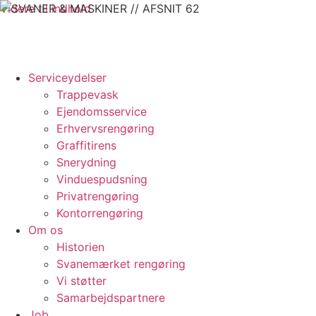
Videre til indhold
Serviceydelser
Trappevask
Ejendomsservice
Erhvervsrengøring
Graffitirens
Snerydning
Vinduespudsning
Privatrengøring
Kontorrengøring
Om os
Historien
Svanemærket rengøring
Vi støtter
Samarbejdspartnere
Job