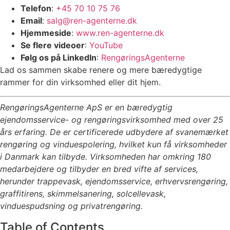
Telefon
:
+45 70 10 75 76
Email
:
salg@ren-agenterne.dk
Hjemmeside
:
www.ren-agenterne.dk
Se flere videoer
:
YouTube
Følg os på LinkedIn
:
RengøringsAgenterne
Lad os sammen skabe renere og mere bæredygtige
rammer for din virksomhed eller dit hjem.
RengøringsAgenterne ApS er en bæredygtig
ejendomsservice- og rengøringsvirksomhed med over 25
års erfaring. De er certificerede udbydere af svanemærket
rengøring og vinduespolering, hvilket kun få virksomheder
i Danmark kan tilbyde. Virksomheden har omkring 180
medarbejdere og tilbyder en bred vifte af services,
herunder trappevask, ejendomsservice, erhvervsrengøring,
graffitirens, skimmelsanering, solcellevask,
vinduespudsning og privatrengøring.
Table of Contents