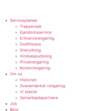
Serviceydelser
Trappevask
Ejendomsservice
Erhvervsrengøring
Graffitirens
Snerydning
Vinduespudsning
Privatrengøring
Kontorrengøring
Om os
Historien
Svanemærket rengøring
Vi støtter
Samarbejdspartnere
Job
Blog