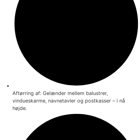
Aftørring af: Gelænder mellem balustrer,
vindueskarme, navnetavler og postkasser – i nå
højde.