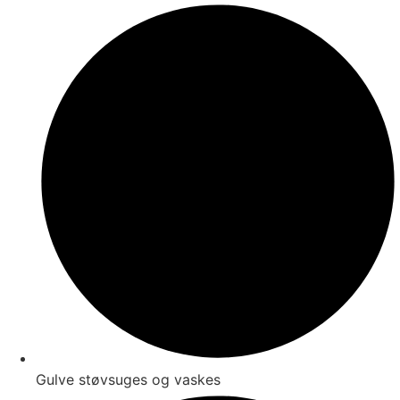
Gulve støvsuges og vaskes