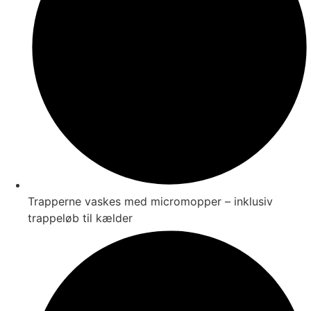
Trapperne vaskes med micromopper – inklusiv
trappeløb til kælder