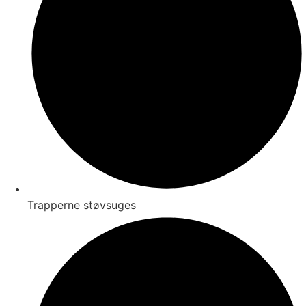
Trapperne støvsuges