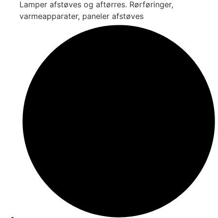
Lamper afstøves og aftørres. Rørføringer,
varmeapparater, paneler afstøves