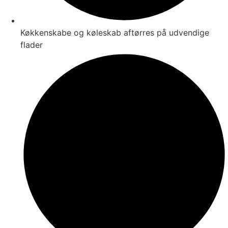
Køkkenskabe og køleskab aftørres på udvendige
flader