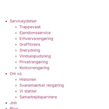
Videre
til
indhold
Serviceydelser
Trappevask
Ejendomsservice
Erhvervsrengøring
Graffitirens
Snerydning
Vinduespudsning
Privatrengøring
Kontorrengøring
Om os
Historien
Svanemærket rengøring
Vi støtter
Samarbejdspartnere
Job
Blog