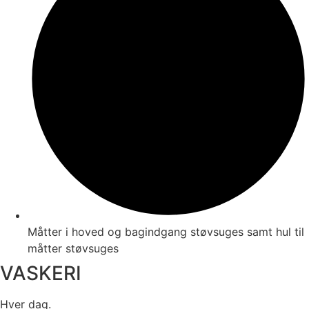
Måtter i hoved og bagindgang støvsuges samt hul til
måtter støvsuges
VASKERI
Hver dag.