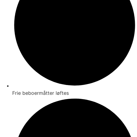
Frie beboermåtter løftes