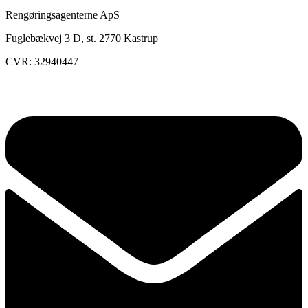
Rengøringsagenterne ApS
Fuglebækvej 3 D, st. 2770 Kastrup
CVR: 32940447