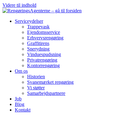
Videre til indhold
Serviceydelser
Trappevask
Ejendomsservice
Erhvervsrengøring
Graffitirens
Snerydning
Vinduespudsning
Privatrengøring
Kontorrengøring
Om os
Historien
Svanemærket rengøring
Vi støtter
Samarbejdspartnere
Job
Blog
Kontakt