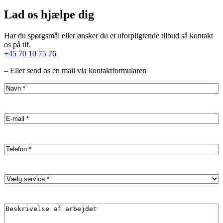
Lad os hjælpe dig
Har du spørgsmål eller ønsker du et uforpligtende tilbud så kontakt
os på tlf.
+45 70 10 75 76
– Eller send os en mail via kontaktformularen
Name
(Påkrævet)
Email
(Påkrævet)
Phone
(Påkrævet)
Service
(Påkrævet)
Description
(Påkrævet)