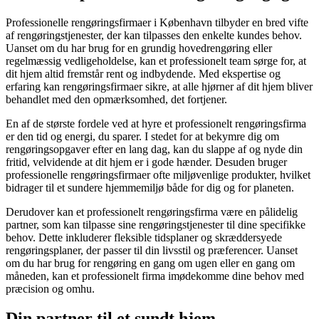
Professionelle rengøringsfirmaer i København tilbyder en bred vifte
af rengøringstjenester, der kan tilpasses den enkelte kundes behov.
Uanset om du har brug for en grundig hovedrengøring eller
regelmæssig vedligeholdelse, kan et professionelt team sørge for, at
dit hjem altid fremstår rent og indbydende. Med ekspertise og
erfaring kan rengøringsfirmaer sikre, at alle hjørner af dit hjem bliver
behandlet med den opmærksomhed, det fortjener.
En af de største fordele ved at hyre et professionelt rengøringsfirma
er den tid og energi, du sparer. I stedet for at bekymre dig om
rengøringsopgaver efter en lang dag, kan du slappe af og nyde din
fritid, velvidende at dit hjem er i gode hænder. Desuden bruger
professionelle rengøringsfirmaer ofte miljøvenlige produkter, hvilket
bidrager til et sundere hjemmemiljø både for dig og for planeten.
Derudover kan et professionelt rengøringsfirma være en pålidelig
partner, som kan tilpasse sine rengøringstjenester til dine specifikke
behov. Dette inkluderer fleksible tidsplaner og skræddersyede
rengøringsplaner, der passer til din livsstil og præferencer. Uanset
om du har brug for rengøring en gang om ugen eller en gang om
måneden, kan et professionelt firma imødekomme dine behov med
præcision og omhu.
Din partner til et sundt hjem