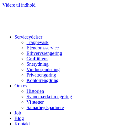
Videre til indhold
Serviceydelser
Trappevask
Ejendomsservice
Erhvervsrengøring
Graffitirens
Snerydning
Vinduespudsning
Privatrengøring
Kontorrengøring
Om os
Historien
Svanemærket rengøring
Vi støtter
Samarbejdspartnere
Job
Blog
Kontakt