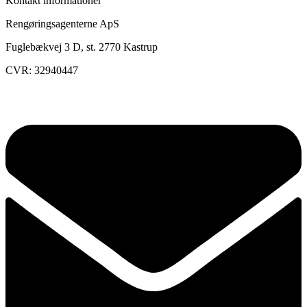
Kontakt informationer
Rengøringsagenterne ApS
Fuglebækvej 3 D, st. 2770 Kastrup
CVR: 32940447