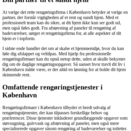
At vælge det rette rengøringsfirma i København betyder at vælge en
partner, der forstår vigtigheden af et rent og sundt hjem. Med et
professionelt team kan du sikre, at dit hjem ikke kun ser godt ud,
men også føles godt. Fra afstøvning af paneler til rengøring af
badeværelser, sørger et rengøringsfirma for, at alle aspekter af dit
hjem er i topform.
I sidste ende handler det om at skabe et hjemmemiljø, hvor du kan
føle dig afslappet og veltilpas. Med hjælp fra professionelle
rengøringsfirmaer kan du opnå netop dette, uden at skulle bekymre
dig om de daglige rengøringsopgaver. Så uanset hvor travlt dit liv i
København måtte være, er der altid en løsning for at holde dit hjem
skinnende rent.
Omfattende rengøringstjenester i
København
Rengøringsfirmaer i København tilbyder et bredt udvalg af
rengøringstjenester, der kan tilpasses forskellige behov og
præferencer. Disse tjenester inkluderer grundlæggende opgaver som
støvsugning, gulvvask og afstøvning af paneler, men også mere
specialiserede opgaver såsom rengøring af badeværelser og toiletter.