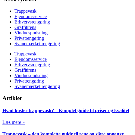
Trappevask
Ejendomsservice
Erhvervsrengøring
Graffitirens
Vinduespudsning
Privatrengøring
Svanemærket rengøring
Trappevask
Ejendomsservice
Erhvervsrengøring
Graffitirens
Vinduespudsning
Privatrengøring
Svanemærket rengøring
Artikler
Hvad koster trappevask? – Komplet guide til priser og kvalitet
Læs mere »
Trappevask – den komplette guide til rene og sikre opgange