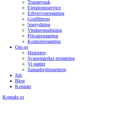
Trappevask
Ejendomsservice
Erhvervsrengøring
Graffitirens
Snerydning
Vinduespudsning
Privatrengøring
Kontorrengøring
Om os
Historien
Svanemærket rengøring
Vi støtter
Samarbejdspartnere
Job
Blog
Kontakt
Kontakt os