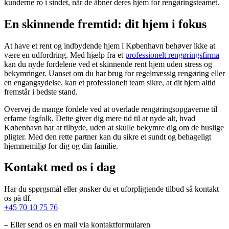
kunderne ro i sindet, når de åbner deres hjem for rengøringsteamet.
En skinnende fremtid: dit hjem i fokus
At have et rent og indbydende hjem i København behøver ikke at
være en udfordring. Med hjælp fra et
professionelt rengøringsfirma
kan du nyde fordelene ved et skinnende rent hjem uden stress og
bekymringer. Uanset om du har brug for regelmæssig rengøring eller
en engangsydelse, kan et professionelt team sikre, at dit hjem altid
fremstår i bedste stand.
Overvej de mange fordele ved at overlade rengøringsopgaverne til
erfarne fagfolk. Dette giver dig mere tid til at nyde alt, hvad
København har at tilbyde, uden at skulle bekymre dig om de huslige
pligter. Med den rette partner kan du sikre et sundt og behageligt
hjemmemiljø for dig og din familie.
Kontakt med os i dag
Har du spørgsmål eller ønsker du et uforpligtende tilbud så kontakt
os på tlf.
+45 70 10 75 76
– Eller send os en mail via kontaktformularen