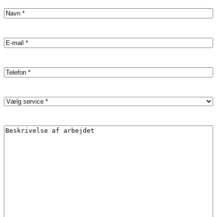
Name
(Påkrævet)
Email
(Påkrævet)
Phone
(Påkrævet)
Service
(Påkrævet)
Description
(Påkrævet)