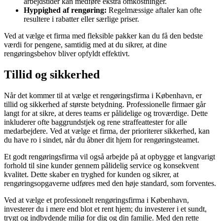
arbejdstider kan medføre ekstra omkostninger.
Hyppighed af rengøring:
Regelmæssige aftaler kan ofte
resultere i rabatter eller særlige priser.
Ved at vælge et firma med fleksible pakker kan du få den bedste
værdi for pengene, samtidig med at du sikrer, at dine
rengøringsbehov bliver opfyldt effektivt.
Tillid og sikkerhed
Når det kommer til at vælge et rengøringsfirma i København, er
tillid og sikkerhed af største betydning. Professionelle firmaer går
langt for at sikre, at deres teams er pålidelige og troværdige. Dette
inkluderer ofte baggrundstjek og rene straffeattester for alle
medarbejdere. Ved at vælge et firma, der prioriterer sikkerhed, kan
du have ro i sindet, når du åbner dit hjem for rengøringsteamet.
Et godt rengøringsfirma vil også arbejde på at opbygge et langvarigt
forhold til sine kunder gennem pålidelig service og konsekvent
kvalitet. Dette skaber en tryghed for kunden og sikrer, at
rengøringsopgaverne udføres med den høje standard, som forventes.
Ved at vælge et professionelt rengøringsfirma i København,
investerer du i mere end blot et rent hjem; du investerer i et sundt,
trygt og indbydende miljø for dig og din familie. Med den rette