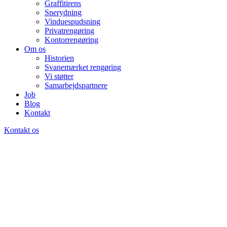
Graffitirens
Snerydning
Vinduespudsning
Privatrengøring
Kontorrengøring
Om os
Historien
Svanemærket rengøring
Vi støtter
Samarbejdspartnere
Job
Blog
Kontakt
Kontakt os