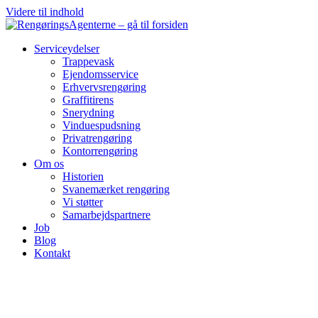
Videre til indhold
Serviceydelser
Trappevask
Ejendomsservice
Erhvervsrengøring
Graffitirens
Snerydning
Vinduespudsning
Privatrengøring
Kontorrengøring
Om os
Historien
Svanemærket rengøring
Vi støtter
Samarbejdspartnere
Job
Blog
Kontakt