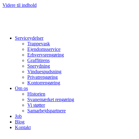
Videre til indhold
Serviceydelser
Trappevask
Ejendomsservice
Erhvervsrengøring
Graffitirens
Snerydning
Vinduespudsning
Privatrengøring
Kontorrengøring
Om os
Historien
Svanemærket rengøring
Vi støtter
Samarbejdspartnere
Job
Blog
Kontakt