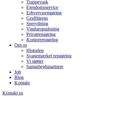
Trappevask
Ejendomsservice
Erhvervsrengøring
Graffitirens
Snerydning
Vinduespudsning
Privatrengøring
Kontorrengøring
Om os
Historien
Svanemærket rengøring
Vi støtter
Samarbejdspartnere
Job
Blog
Kontakt
Kontakt os