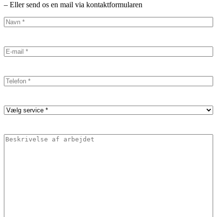
– Eller send os en mail via kontaktformularen
Name
(Påkrævet)
Email
(Påkrævet)
Phone
(Påkrævet)
Service
(Påkrævet)
Description
(Påkrævet)