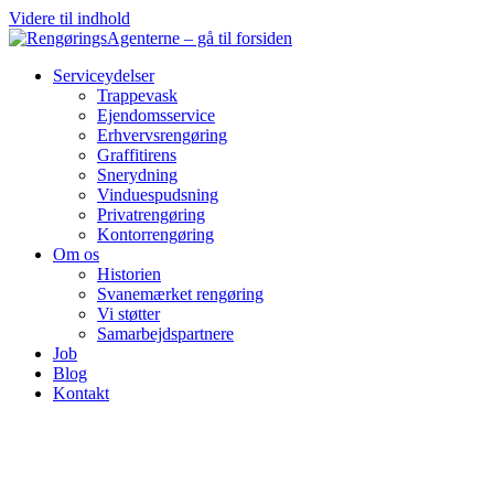
Videre til indhold
Serviceydelser
Trappevask
Ejendomsservice
Erhvervsrengøring
Graffitirens
Snerydning
Vinduespudsning
Privatrengøring
Kontorrengøring
Om os
Historien
Svanemærket rengøring
Vi støtter
Samarbejdspartnere
Job
Blog
Kontakt