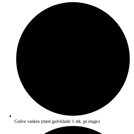
Gulve vaskes (med gulvklude 1 stk. pr etage)