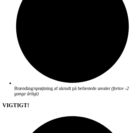
Brænding/sprøjtning af ukrudt på befæstede arealer
(fortov -2
gange årligt)
VIGTIGT!