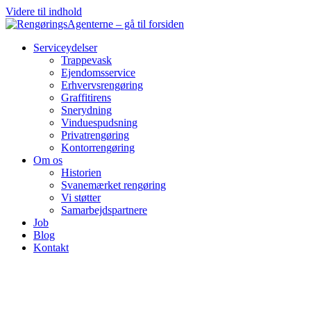
Videre til indhold
Serviceydelser
Trappevask
Ejendomsservice
Erhvervsrengøring
Graffitirens
Snerydning
Vinduespudsning
Privatrengøring
Kontorrengøring
Om os
Historien
Svanemærket rengøring
Vi støtter
Samarbejdspartnere
Job
Blog
Kontakt