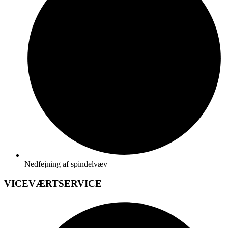
Nedfejning af spindelvæv
VICEVÆRTSERVICE